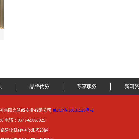
队
品牌优势
尊享服务
新闻
01-2020河南阳光视线实业有限公司
豫ICP备18031520号-2
0 电话：0371-69067035
路建业凯旋中心北塔29层