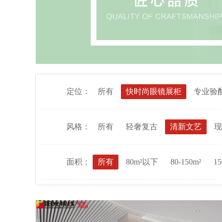
定位：
所有
快时尚眼镜展柜
专业验
风格：
所有
轻奢复古
清新文艺
现
面积：
所有
80m²以下
80-150m²
15