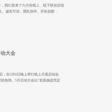
午，我们迎来了六月份线上、线下联动启动
至上、诚实可信、团队协作、开拓创新…
启动大会
号召，在5月6日晚上举行线上月底启动会
的热情。5月启动大会以“直面挑战笃定