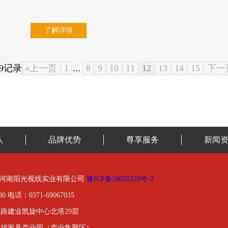
了解详情
9记录
«上一页
1
...
8
9
10
11
12
13
14
15
下一
队
品牌优势
尊享服务
新闻
01-2020河南阳光视线实业有限公司
豫ICP备18031520号-2
0 电话：0371-69067035
路建业凯旋中心北塔29层
金祥家具产业园（产业集聚区）