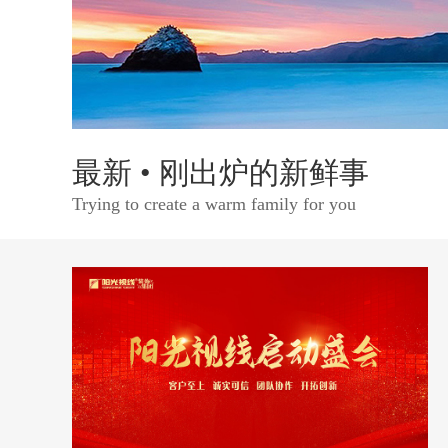
最新 • 刚出炉的新鲜事
Trying to create a warm family for you