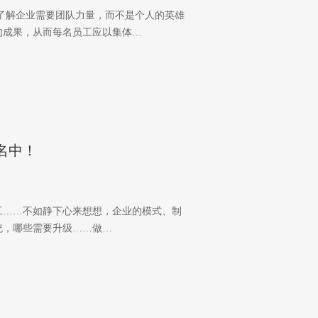
了解企业需要团队力量，而不是个人的英雄
的成果，从而每名员工应以集体…
名中！
工……不如静‬下心来想想，企业的模式、制
统，哪些需要‬升级……做…