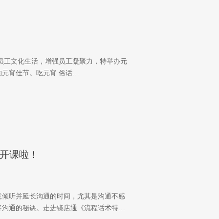
员工文化生活，增强员工凝聚力，特举办元
元宵佳节。吃元宵 俗话…
》开课啦！
意倾听并延长沟通的时间，尤其是沟通不感
客沟通的秘诀。走进镜店通《流程话术特…