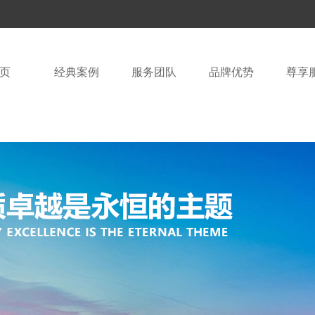
页
经典案例
服务团队
品牌优势
尊享