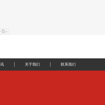
页»
资讯
关于我们
联系我们