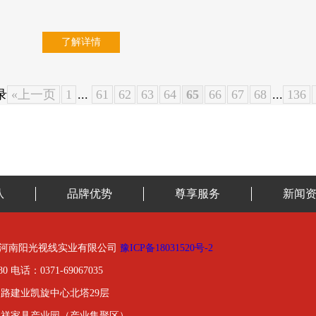
了解详情
录
«上一页
1
...
61
62
63
64
65
66
67
68
...
136
队
品牌优势
尊享服务
新闻
01-2020河南阳光视线实业有限公司
豫ICP备18031520号-2
0 电话：0371-69067035
路建业凯旋中心北塔29层
金祥家具产业园（产业集聚区）