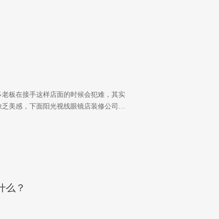
多老板在接手这样店面的时候会犯难，其实
缺乏美感，下面阳光视线眼镜店装修公司…
什么？