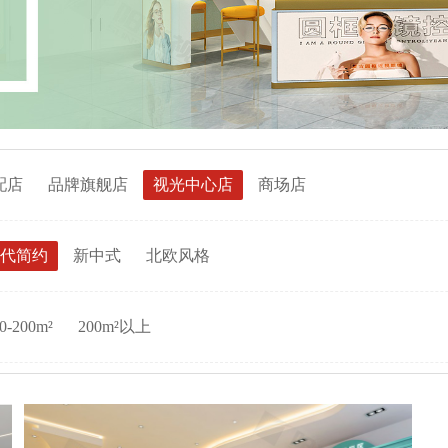
配店
品牌旗舰店
视光中心店
商场店
代简约
新中式
北欧风格
0-200m²
200m²以上