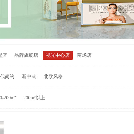
配店
品牌旗舰店
视光中心店
商场店
代简约
新中式
北欧风格
0-200m²
200m²以上