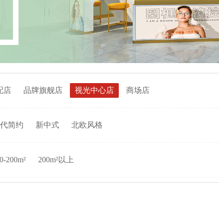
配店
品牌旗舰店
视光中心店
商场店
代简约
新中式
北欧风格
0-200m²
200m²以上