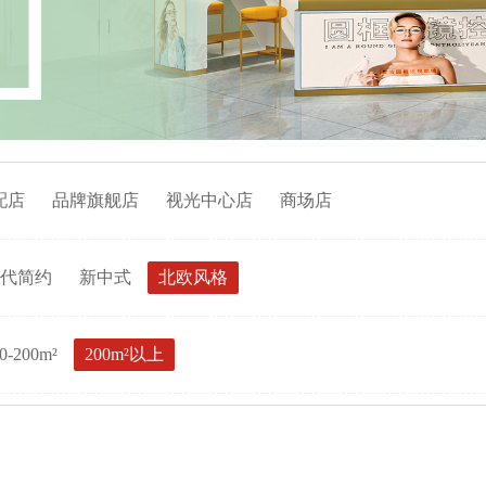
配店
品牌旗舰店
视光中心店
商场店
代简约
新中式
北欧风格
0-200m²
200m²以上