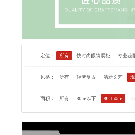
定位：
所有
快时尚眼镜展柜
专业验
风格：
所有
轻奢复古
清新文艺
现
面积：
所有
80m²以下
80-150m²
15