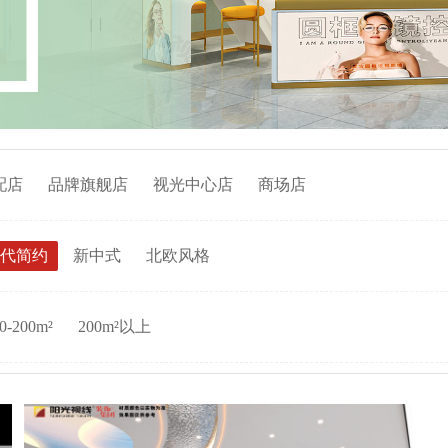
配店
品牌旗舰店
视光中心店
商场店
代简约
新中式
北欧风格
0-200m²
200m²以上