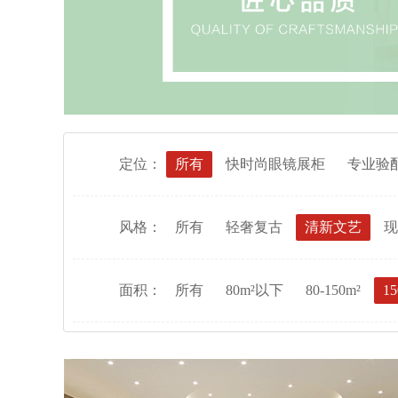
定位：
所有
快时尚眼镜展柜
专业验
风格：
所有
轻奢复古
清新文艺
现
面积：
所有
80m²以下
80-150m²
15