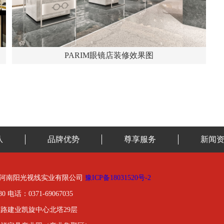
PARIM眼镜店装修效果图
队
品牌优势
尊享服务
新闻
01-2020河南阳光视线实业有限公司
豫ICP备18031520号-2
0 电话：0371-69067035
路建业凯旋中心北塔29层