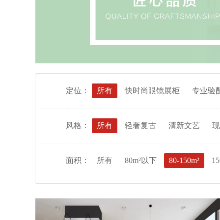
定位：
所有
快时尚眼镜展柜
专业验
风格：
所有
轻奢复古
清新文艺
现
面积：
所有
80m²以下
80-150m²
15