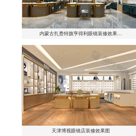
内蒙古扎赉特旗亨得利眼镜装修效果…
天津博视眼镜店装修效果图