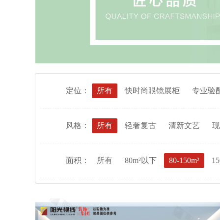
定位：
所有
快时尚眼镜展柜
专业验
风格：
所有
轻奢复古
清新文艺
现
面积：
所有
80m²以下
80-150m²
15