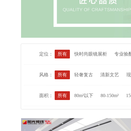
定位：
所有
快时尚眼镜展柜
专业验
风格：
所有
轻奢复古
清新文艺
现
面积：
所有
80m²以下
80-150m²
15