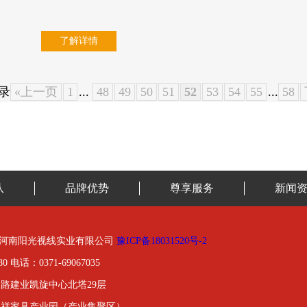
了解详情
记录
«上一页
1
...
48
49
50
51
52
53
54
55
...
58
队
品牌优势
尊享服务
新闻
01-2020河南阳光视线实业有限公司
豫ICP备18031520号-2
0 电话：0371-69067035
路建业凯旋中心北塔29层
金祥家具产业园（产业集聚区）