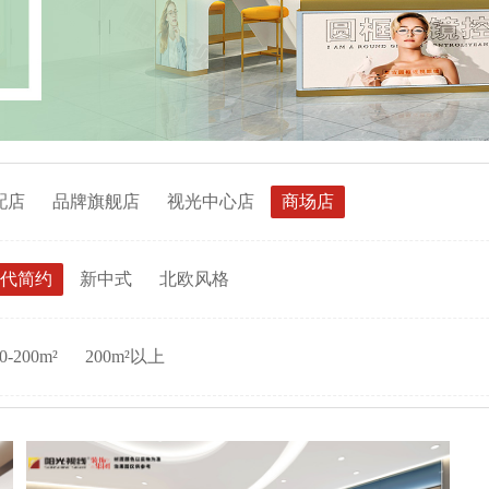
配店
品牌旗舰店
视光中心店
商场店
代简约
新中式
北欧风格
0-200m²
200m²以上