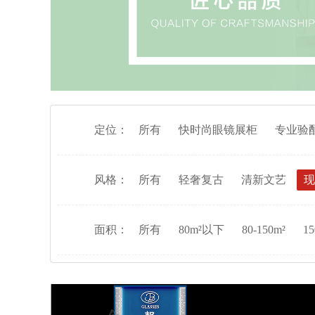
定位：
所有
快时尚眼镜展柜
专业验
风格：
所有
轻奢复古
清新文艺
现
面积：
所有
80m²以下
80-150m²
15