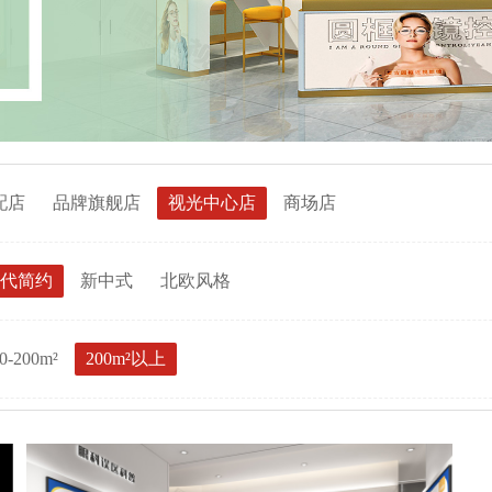
配店
品牌旗舰店
视光中心店
商场店
代简约
新中式
北欧风格
0-200m²
200m²以上