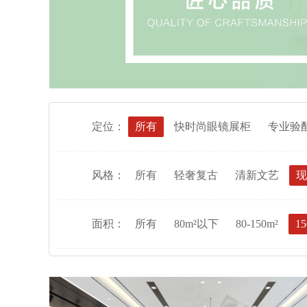
定位：
所有
快时尚眼镜展柜
专业验
风格：
所有
轻奢复古
清新文艺
现
面积：
所有
80m²以下
80-150m²
15