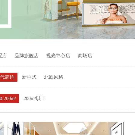
配店
品牌旗舰店
视光中心店
商场店
代简约
新中式
北欧风格
0-200m²
200m²以上