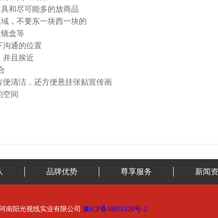
道具和尽可能多的放商品
区域，不要东一块西一块的
放镜盒等
下沟通的位置
，并且挨近
合
样方便清洁，还方便悬挂张贴宣传画
约空间
队
品牌优势
尊享服务
新闻
01-2020河南阳光视线实业有限公司
豫ICP备18031520号-2