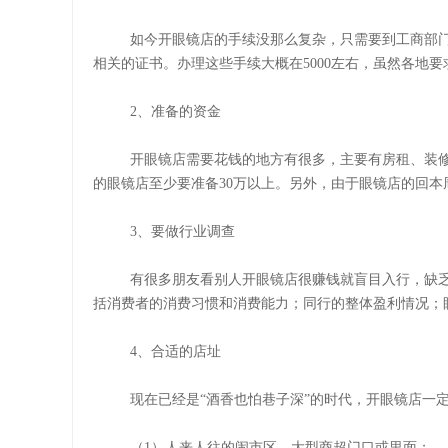
如今开眼镜店的手续没那么复杂，只需要到工商部
相关的证书。办理这些手续大概在
5000左右，虽然各
2、准备的资金
开眼镜店需要花钱的地方有很多，主要有房租、装
的眼镜店至少要准备30万以上。另外，由于眼镜店的回
3、要做行业调查
有很多朋友看别人开眼镜店很赚钱就盲目入行，缺
括消费者的消费习惯和消费能力；同行的整体盈利情况；
4、合适的店址
现在已经是
“酒香也怕巷子深”的时代，开眼镜店一
（1）
人来人往的闹市区，大型商超门口或里面；