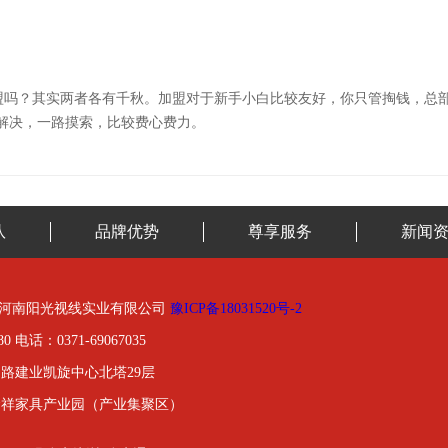
盟吗？其实两者各有千秋。加盟对于新手小白比较友好，你只管掏钱，总
解决，一路摸索，比较费心费力。
队
品牌优势
尊享服务
新闻
01-2020河南阳光视线实业有限公司
豫ICP备18031520号-2
0 电话：0371-69067035
路建业凯旋中心北塔29层
金祥家具产业园（产业集聚区）