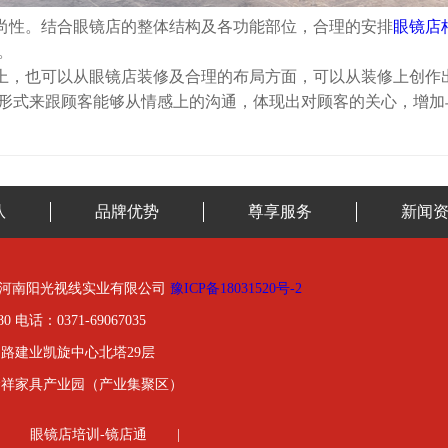
性。结合眼镜店的整体结构及各功能部位，合理的安排
眼镜店
。
，也可以从眼镜店装修及合理的布局方面，可以从装修上创作出
形式来跟顾客能够从情感上的沟通，体现出对顾客的关心，增加
队
品牌优势
尊享服务
新闻
01-2020河南阳光视线实业有限公司
豫ICP备18031520号-2
0 电话：0371-69067035
路建业凯旋中心北塔29层
金祥家具产业园（产业集聚区）
眼镜店培训-镜店通
|