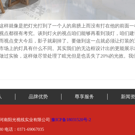
这样就像是把灯光打到了一个人的肩膀上而没有打在他的前面一
视点都很有考究。谈到灯火的视点咱们能够再看到顶灯，咱们建
而视点变大今后，影子就刷掉了。要做到这一点就必须让灯装的
市场上的灯具有什么不同。其实我们的无边框设计出的更能展示
做过实验，这样做尽管处理了眩光但是也丢失了20%的光效。我
队
品牌优势
尊享服务
新闻
01-2020河南阳光视线实业有限公司
豫ICP备18031520号-2
0 电话：0371-69067035