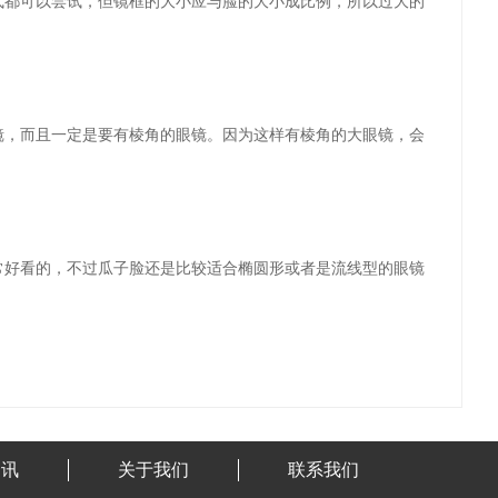
式都可以尝试，但镜框的大小应与脸的大小成比例，所以过大的
镜，而且一定是要有棱角的眼镜。因为这样有棱角的大眼镜，会
常好看的，不过瓜子脸还是比较适合椭圆形或者是流线型的眼镜
资讯
关于我们
联系我们