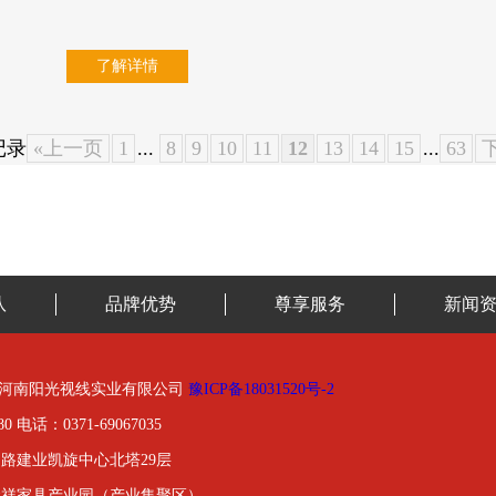
了解详情
记录
«上一页
1
...
8
9
10
11
12
13
14
15
...
63
队
品牌优势
尊享服务
新闻
01-2020河南阳光视线实业有限公司
豫ICP备18031520号-2
0 电话：0371-69067035
路建业凯旋中心北塔29层
金祥家具产业园（产业集聚区）