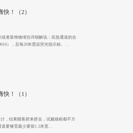
痛快！（2）
示柜或者装饰物堵住详细解说：应急通道的合
0016），且每20米需设荧光指示标。…
痛快！（1）
设计，结果顾客挤来挤去，试戴镜框都不方
道要够宽最少要留1.2米宽…