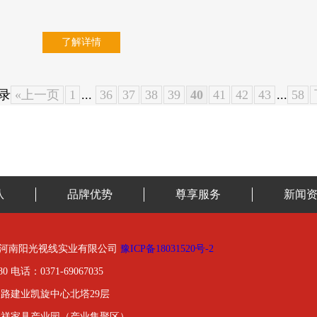
了解详情
记录
«上一页
1
...
36
37
38
39
40
41
42
43
...
58
队
品牌优势
尊享服务
新闻
01-2020河南阳光视线实业有限公司
豫ICP备18031520号-2
0 电话：0371-69067035
路建业凯旋中心北塔29层
金祥家具产业园（产业集聚区）