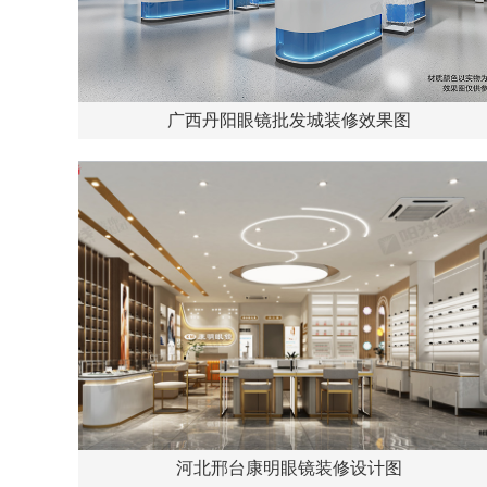
广西丹阳眼镜批发城装修效果图
河北邢台康明眼镜装修设计图