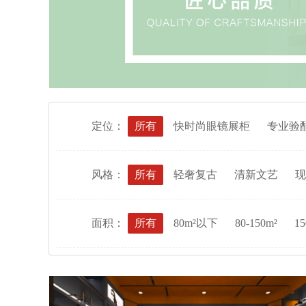
定位：
所有
快时尚眼镜展柜
专业验
风格：
所有
轻奢复古
清新文艺
现
面积：
所有
80m²以下
80-150m²
15