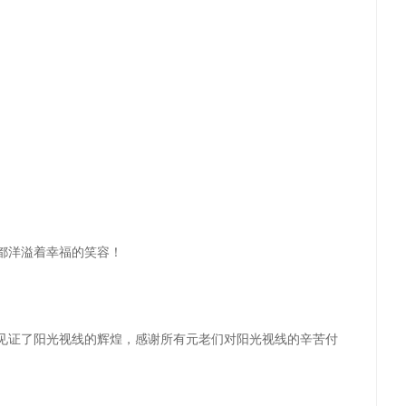
都洋溢着幸福的笑容！
见证了阳光视线的辉煌，感谢所有元老们对阳光视线的辛苦付